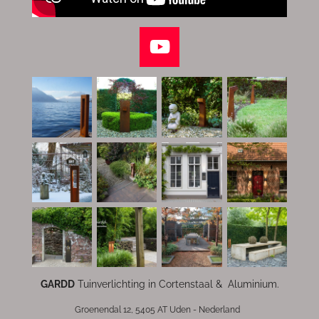
Y
o
u
T
u
b
e
GARDD
Tuinverlichting in Cortenstaal & Aluminium.
Groenendal 12, 5405 AT Uden - Nederland