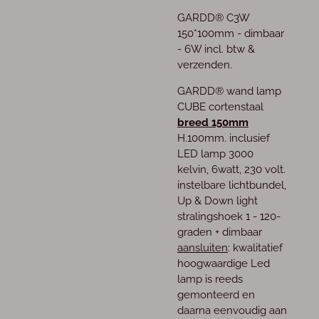
GARDD® C3W
150*100mm - dimbaar
- 6W incl. btw &
verzenden.
GARDD® wand lamp
CUBE cortenstaal
breed 150mm
H.100mm. inclusief
LED lamp 3000
kelvin, 6watt, 230 volt.
instelbare lichtbundel
,
Up & Down light
stralingshoek 1 - 120-
graden +
dimbaar
aansluiten
:
kwalitatief
hoogwaardige Led
lamp is reeds
gemonteerd en
daarna eenvoudig aan