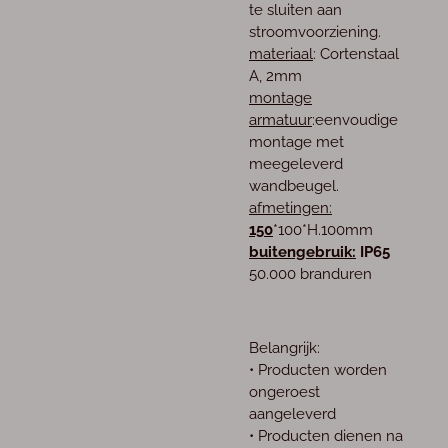
te sluiten aan
stroomvoorziening.
materiaal
:
Cortenstaal
A, 2mm
montage
armatuur
:
eenvoudige
montage met
meegeleverd
wandbeugel.
afmetingen:
150
*100*H.100mm
buitengebruik:
IP65
50.000 branduren
Belangrijk:
• Producten worden
ongeroest
aangeleverd
• Producten dienen na