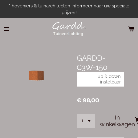
* hoveniers & tuinarchitecten informeer naar uw speciale
Ga
prijzen!
direct
naar
de
hoofdinhoud
GARDD-
C3W-150
up & down
instelbaar
€ 98,00
In
winkelwagen