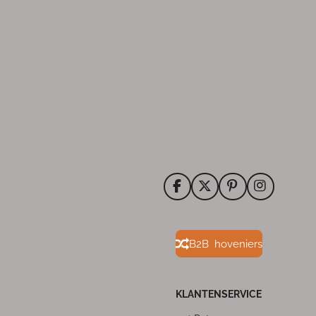
F
X
P
I
a
i
n
c
n
s
e
t
t
b
e
a
B2B hoveniers
o
r
g
o
e
r
k
s
a
t
m
KLANTENSERVICE