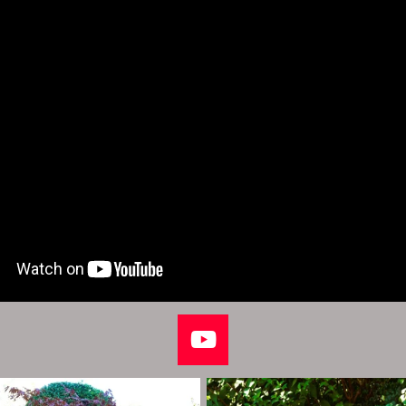
Y
o
u