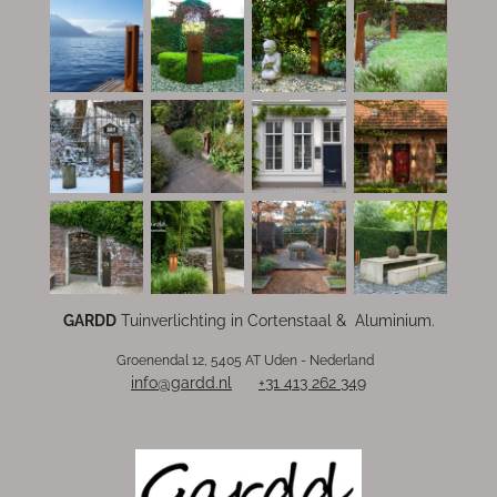
u
T
u
b
e
GARDD
Tuinverlichting in Cortenstaal & Aluminium.
Groenendal 12, 5405 AT Uden - Nederland
info@gardd.nl
+31 413 262 349