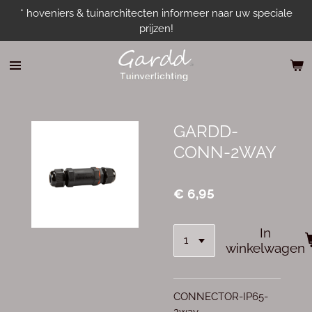
* hoveniers & tuinarchitecten informeer naar uw speciale
Ga
prijzen!
direct
naar
de
hoofdinhoud
GARDD-
CONN-2WAY
€ 6,95
In
winkelwagen
CONNECTOR-IP65-
2way